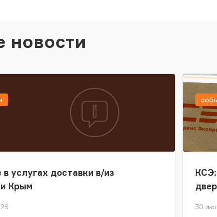
е новости
я
соб
 в услугах доставки в/из
КСЭ:
ки Крым
двер
026
30 июл