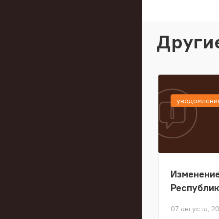
Други
уведомлени
Изменение
Республи
07 августа, 2