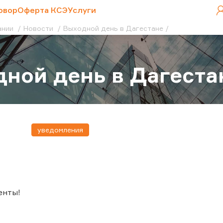
овор
Оферта КСЭ
Услуги
ании
Новости
Выходной день в Дагестане
ной день в Дагеста
уведомления
енты!