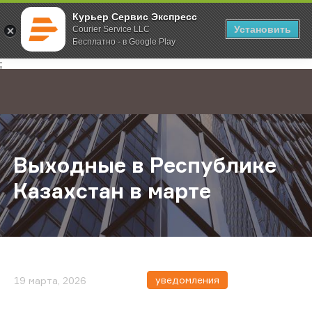
Курьер Сервис Экспресс
Установить
Courier Service LLC
Бесплатно - в Google Play
Главная
О компании
Новости
Выходные в Республике Казахстан
;
Выходные в Республике
Казахстан в марте
уведомления
19 марта, 2026