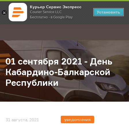
Курьер Сервис Экспресс
Установить
Courier Service LLC
Бесплатно - в Google Play
Главная
О компании
Новости
01 сентября 2021 - День Кабарди
;
01 сентября 2021 - День
Кабардино-Балкарской
Республики
уведомления
31 августа, 2021