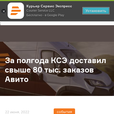
Курьер Сервис Экспресс
Установить
Courier Service LLC
Бесплатно - в Google Play
Главная
О компании
Новости
За полгода КСЭ доставил свыше 8
;
За полгода КСЭ доставил
свыше 80 тыс. заказов
Авито
события
22 июня, 2022