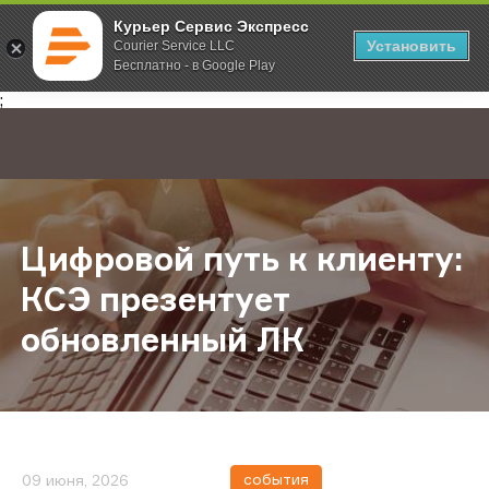
Курьер Сервис Экспресс
Установить
Courier Service LLC
Бесплатно - в Google Play
Главная
О компании
Новости
Цифровой путь к клиенту: КСЭ пр
;
Цифровой путь к клиенту:
КСЭ презентует
обновленный ЛК
события
09 июня, 2026