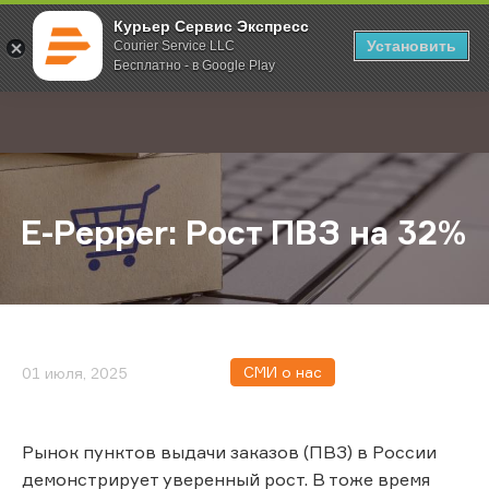
Курьер Сервис Экспресс
Установить
Courier Service LLC
Бесплатно - в Google Play
Главная
О компании
Новости
E-Pepper: Рост ПВЗ на 32%
;
E-Pepper: Рост ПВЗ на 32%
СМИ о нас
01 июля, 2025
Рынок пунктов выдачи заказов (ПВЗ) в России
демонстрирует уверенный рост. В тоже время