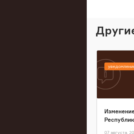
Други
уведомлени
Изменение
Республи
07 августа, 2