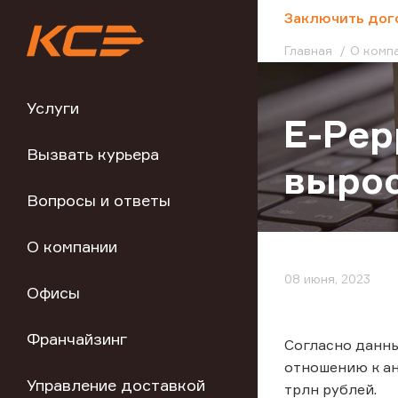
;
Заключить дог
Главная
О комп
Услуги
E-Pep
Вызвать курьера
вырос
Вопросы и ответы
О компании
08 июня, 2023
Офисы
Франчайзинг
Согласно данны
отношению к ан
Управление доставкой
трлн рублей.