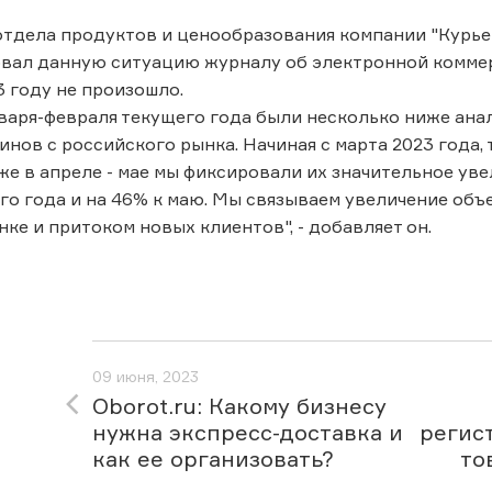
отдела продуктов и ценообразования компании "Курь
вал данную ситуацию журналу об электронной комм
3 году не произошло.
варя-февраля текущего года были несколько ниже анал
инов с российского рынка. Начиная с марта 2023 года,
уже в апреле - мае мы фиксировали их значительное ув
о года и на 46% к маю. Мы связываем увеличение объ
нке и притоком новых клиентов", - добавляет он.
09 июня, 2023
Oborot.ru: Какому бизнесу
нужна экспресс-доставка и
регис
как ее организовать?
то