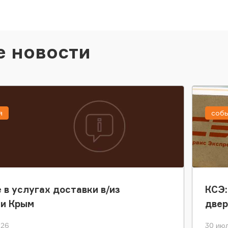
е новости
я
соб
 в услугах доставки в/из
КСЭ:
ки Крым
двер
026
30 июл