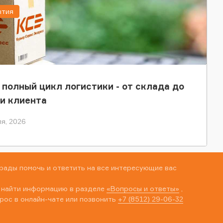
ытия
 полный цикл логистики - от склада до
и клиента
я, 2026
рады помочь и ответить на все интересующие вас
 найти информацию в разделе
«Вопросы и ответы»
,
рос в онлайн-чате или позвонить
+7 (8512) 29-06-32