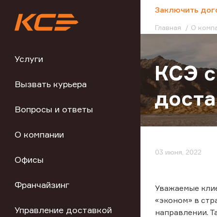
;
Заключить дог
Главная
О комп
Услуги
КСЭ 
Вызвать курьера
доста
Вопросы и ответы
О компании
03 июня, 2022
Офисы
Франчайзинг
Уважаемые клие
«эконом» в стр
Управление доставкой
направлении. Т