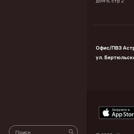
дом 6, стр 2
Офис/ПВЗ Астр
ул. Бертюльск