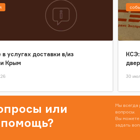
я
соб
 в услугах доставки в/из
КСЭ:
ки Крым
двер
026
30 июл
вопросы или
Мы всегда 
вопросы.
Вы можете
 помощь?
задать воп