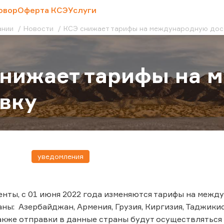
овор
Оферта КСЭ
Услуги
ании
Новости
КСЭ снижает тарифы на международную до
снижает тарифы на 
вку
уведомления
нты, с 01 июня 2022 года изменяются тарифы на меж
аны: Азербайджан, Армения, Грузия, Киргизия, Таджикис
акже отправки в данные страны будут осуществляться