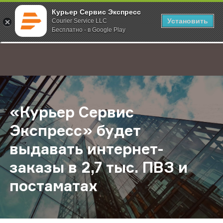
Курьер Сервис Экспресс
Установить
Courier Service LLC
Бесплатно - в Google Play
Главная
О компании
Новости
«Курьер Сервис Экспресс» будет в
;
«Курьер Сервис
Экспресс» будет
выдавать интернет-
заказы в 2,7 тыс. ПВЗ и
постаматах