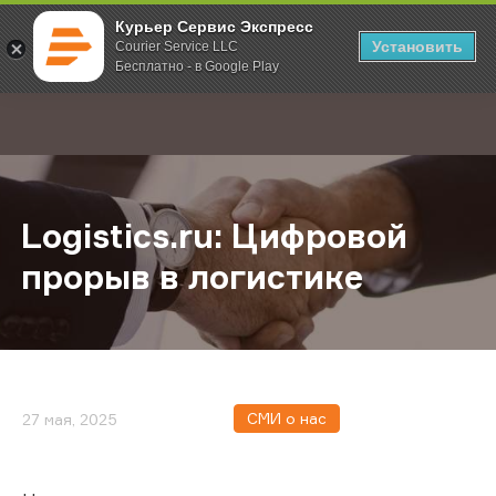
Курьер Сервис Экспресс
Установить
Courier Service LLC
Бесплатно - в Google Play
Главная
О компании
Новости
Logistics.ru: Цифровой прорыв в 
;
Logistics.ru: Цифровой
прорыв в логистике
СМИ о нас
27 мая, 2025