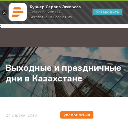
Курьер Сервис Экспресс
Установить
Courier Service LLC
Бесплатно - в Google Play
Главная
О компании
Новости
Выходные и праздничные дни в Ка
;
Выходные и праздничные
дни в Казахстане
уведомления
27 апреля, 2019