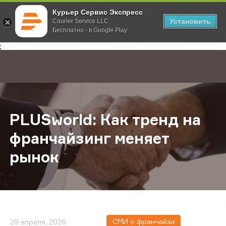
Курьер Сервис Экспресс
Установить
Courier Service LLC
Бесплатно - в Google Play
Главная
О компании
Новости
PLUSworld: Как тренд на франчай
;
PLUSworld: Как тренд на
франчайзинг меняет
рынок
СМИ о франчайзи
29 апреля, 2026