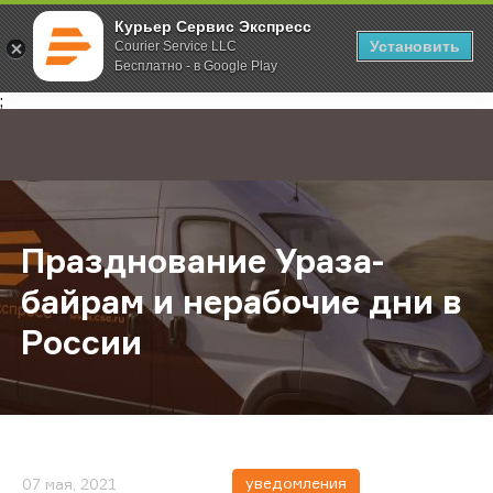
Курьер Сервис Экспресс
Установить
Courier Service LLC
Бесплатно - в Google Play
Главная
О компании
Новости
Празднование Ураза-байрам и нер
;
Празднование Ураза-
байрам и нерабочие дни в
России
уведомления
07 мая, 2021