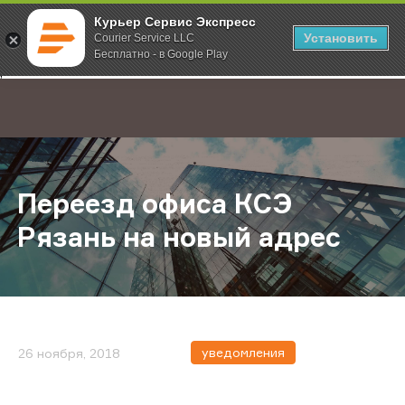
Курьер Сервис Экспресс
Установить
Courier Service LLC
Бесплатно - в Google Play
Главная
О компании
Новости
Переезд офиса КСЭ Рязань на но
;
Переезд офиса КСЭ
Рязань на новый адрес
уведомления
26 ноября, 2018