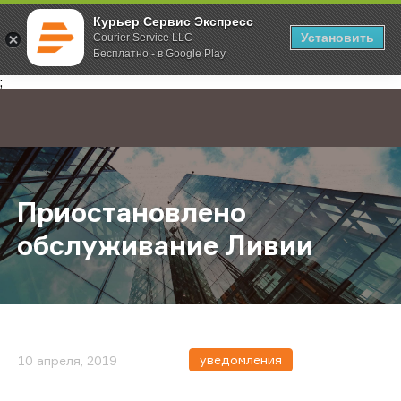
Курьер Сервис Экспресс
Установить
Courier Service LLC
Бесплатно - в Google Play
Главная
О компании
Новости
Приостановлено обслуживание Л
;
Приостановлено
обслуживание Ливии
уведомления
10 апреля, 2019