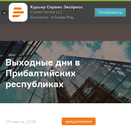
Курьер Сервис Экспресс
Установить
Courier Service LLC
Бесплатно - в Google Play
Главная
О компании
Новости
Выходные дни в Прибалтийских р
;
Выходные дни в
Прибалтийских
республиках
уведомления
29 марта, 2018