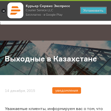
Курьер Сервис Экспресс
Установить
Courier Service LLC
Бесплатно - в Google Play
Главная
О компании
Новости
Выходные в Казахстане
;
Выходные в Казахстане
уведомления
14 декабря, 2015
Уважаемые клиенты, информируем вас о том, что