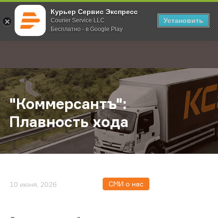
Курьер Сервис Экспресс
Установить
Courier Service LLC
Бесплатно - в Google Play
Главная
О компании
Новости
"Коммерсантъ": Плавность хода
;
"Коммерсантъ":
Плавность хода
СМИ о нас
10 июня, 2026