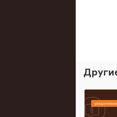
Други
уведомлени