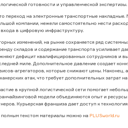
ологической готовности и управленческой экспертизы.
это переход на электронные транспортные накладные.
льшой компании, нежели самостоятельно нести расхо
 входа в цифровую инфраструктуру.
орных изменений, на рынке сохраняется ряд системных
ренду складов и содержание транспорта усиливает да
няют дефицит квалифицированных сотрудников и высо
следней миле. Дополнительное давление создает конк
висов-агрегаторов, которые снижают цены. Наконец,
 хакерских атак, что требует дополнительных затрат н
частие в крупной логистической сети помогает неболь
ранчайзинговой модели объединяются опыт и ресурсы
неров. Курьерская франшиза дает доступ к технологи
с полным текстом материалы можно на
PLUSworld.ru