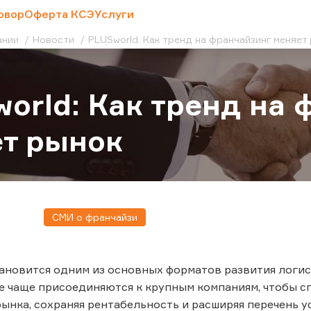
овор
Оферта КСЭ
Услуги
ании
Новости
PLUSworld: Как тренд на франчайзинг меняе
orld: Как тренд на 
т рынок
СМИ о франчайзи
ановится одним из основных форматов развития логист
е чаще присоединяются к крупным компаниям, чтобы 
нка, сохраняя рентабельность и расширяя перечень усл