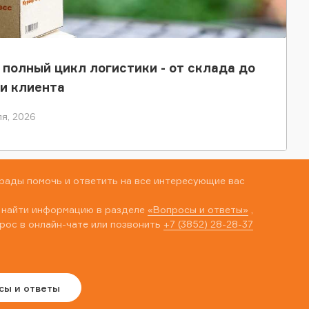
 полный цикл логистики - от склада до
и клиента
я, 2026
рады помочь и ответить на все интересующие вас
 найти информацию в разделе
«Вопросы и ответы»
,
рос в онлайн-чате или позвонить
+7 (3852) 28-28-37
сы и ответы