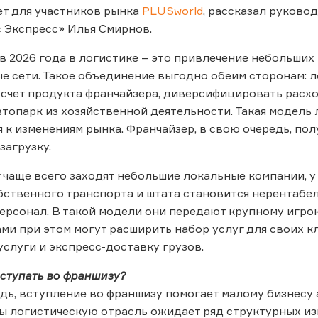
ет для участников рынка
PLUSworld
, рассказал руково
 Экспресс» Илья Смирнов.
в 2026 года в логистике – это привлечение небольших
 сети. Такое объединение выгодно обеим сторонам: 
а счет продукта франчайзера, диверсифицировать расх
топарк из хозяйственной деятельности. Такая модель
 к изменениям рынка. Франчайзер, в свою очередь, по
загрузку.
 чаще всего заходят небольшие локальные компании, у 
ственного транспорта и штата становится нерентабел
персонал. В такой модели они передают крупному игро
сами при этом могут расширить набор услуг для своих
услуги и экспресс-доставку грузов.
ступать во франшизу?
дь, вступление во франшизу помогает малому бизнесу
ы логистическую отрасль ожидает ряд структурных и