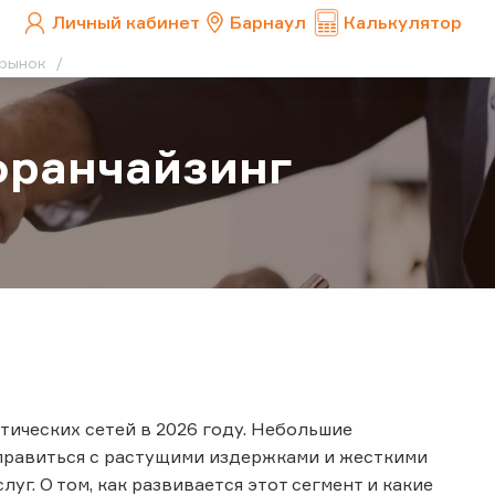
Личный кабинет
Барнаул
Калькулятор
т рынок
франчайзинг
ических сетей в 2026 году. Небольшие
справиться с растущими издержками и жесткими
уг. О том, как развивается этот сегмент и какие