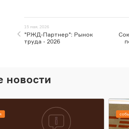
15 мая, 2026
"РЖД-Партнер": Рынок
Сою
труда - 2026
п
е новости
я
соб