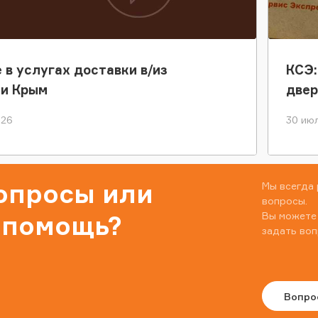
 в услугах доставки в/из
КСЭ:
ки Крым
двер
026
30 июл
вопросы или
Мы всегда 
вопросы.
Вы можете
 помощь?
задать воп
Вопро