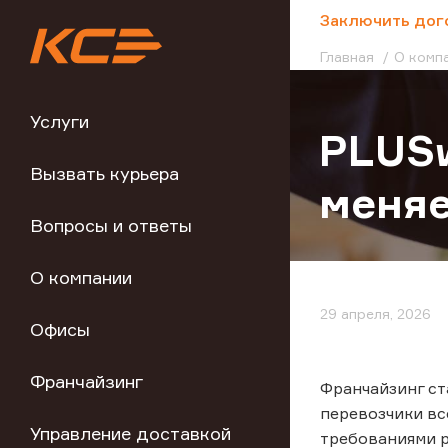
;
Заключить дог
Главная
О комп
Услуги
PLUSw
Вызвать курьера
меняе
Вопросы и ответы
О компании
29 апреля, 2026
Офисы
Франчайзинг
Франчайзинг ст
перевозчики вс
Управление доставкой
требованиями ры