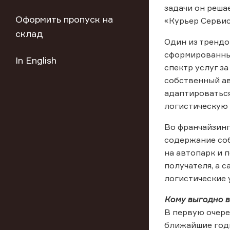
задачи он реша
Оформить пропуск на
«Курьер Сервис
склад
Один из трендо
сформированные
In English
спектр услуг з
собственный ав
адаптироваться
логистическую 
Во франчайзинг
содержание соб
на автопарк и 
получателя, а 
логистические 
Кому выгодно в
В первую очере
ближайшие год