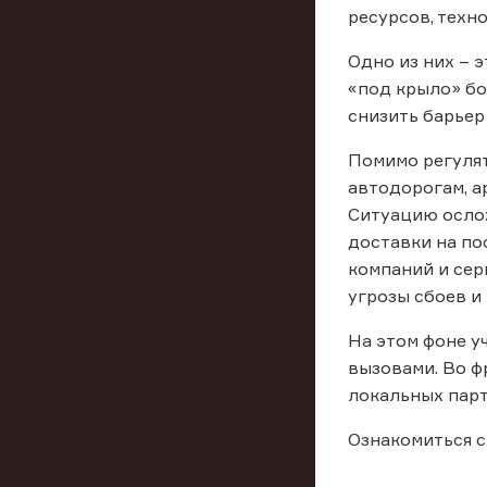
ресурсов, техн
Одно из них – 
«под крыло» бо
снизить барьер
Помимо регулят
автодорогам, а
Ситуацию ослож
доставки на по
компаний и сер
угрозы сбоев и
На этом фоне у
вызовами. Во ф
локальных парт
Ознакомиться 