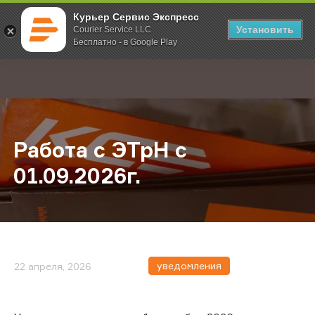
Курьер Сервис Экспресс
Установить
Courier Service LLC
Бесплатно - в Google Play
Главная
О компании
Новости
Работа с ЭТрН с 01.09.2026г.
;
Работа с ЭТрН с
01.09.2026г.
уведомления
22 апреля, 2026