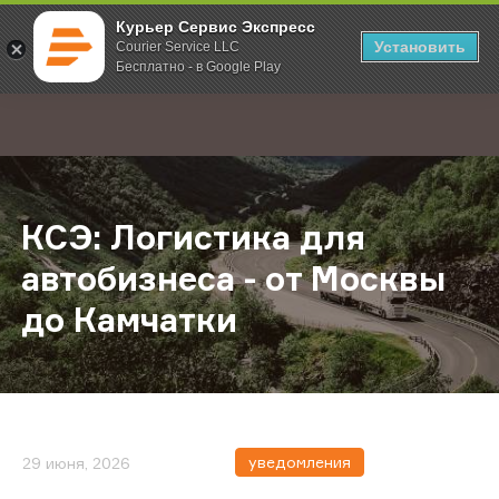
Курьер Сервис Экспресс
Установить
Courier Service LLC
Бесплатно - в Google Play
Главная
О компании
Новости
КСЭ: Логистика для автобизнеса -
;
КСЭ: Логистика для
автобизнеса - от Москвы
до Камчатки
уведомления
29 июня, 2026