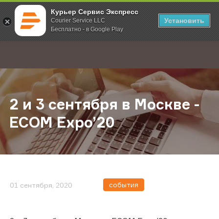
Курьер Сервис Экспресс
Установить
Courier Service LLC
Бесплатно - в Google Play
Главная
О компании
Новости
2 и 3 сентября в Москве - ECOM E
;
2 и 3 сентября в Москве -
ECOM Expo’20
события
01 сентября, 2020