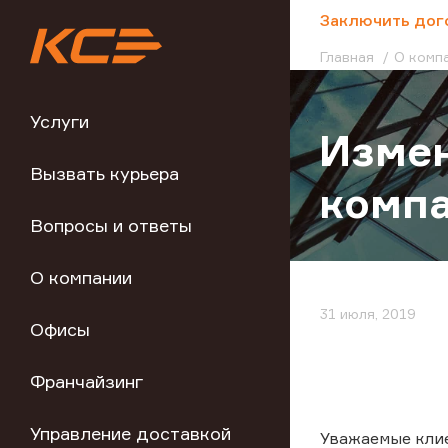
;
Заключить дог
Главная
О комп
Услуги
Изме
Вызвать курьера
комп
Вопросы и ответы
О компании
31 июля, 2019
Офисы
Франчайзинг
Управление доставкой
Уважаемые кли