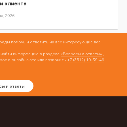
и клиента
я, 2026
рады помочь и ответить на все интересующие вас
 найти информацию в разделе
«Вопросы и ответы»
,
рос в онлайн-чате или позвонить
+7 (3512) 10-39-49
сы и ответы