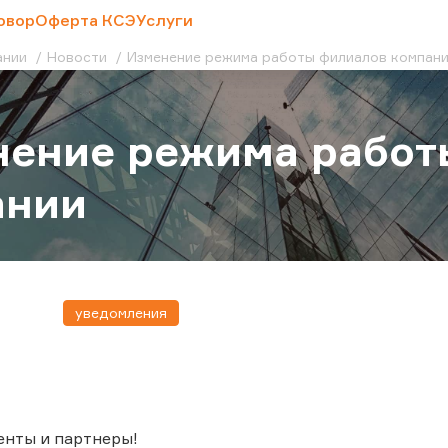
овор
Оферта КСЭ
Услуги
ании
Новости
Изменение режима работы филиалов компан
нение режима работ
ании
уведомления
енты и партнеры!