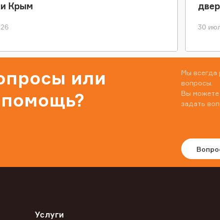
ки Крым
двер
026
30 июл
вопросы или
Мы всегда 
вопросы.
Вы можете
 помощь?
задать воп
Вопро
Услуги