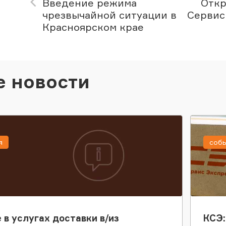
Введение режима
Откр
чрезвычайной ситуации в
Сервис
Красноярском крае
е новости
я
соб
 в услугах доставки в/из
КСЭ: