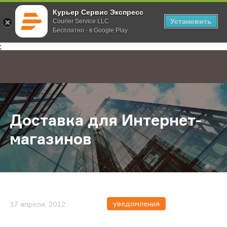
Курьер Сервис Экспресс
Установить
Courier Service LLC
Бесплатно - в Google Play
Главная
О компании
Новости
Доставка для Интернет-магазинов
;
Доставка для Интернет-
магазинов
уведомления
17 апреля, 2012