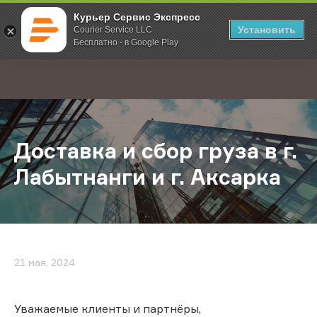
Курьер Сервис Экспресс
Установить
Courier Service LLC
Бесплатно - в Google Play
Главная
О компании
Новости
Доставка и сбор груза в г. Лабытна
;
Доставка и сбор груза в г.
Лабытнанги и г. Аксарка
21 мая, 2024
Уважаемые клиенты и партнёры,