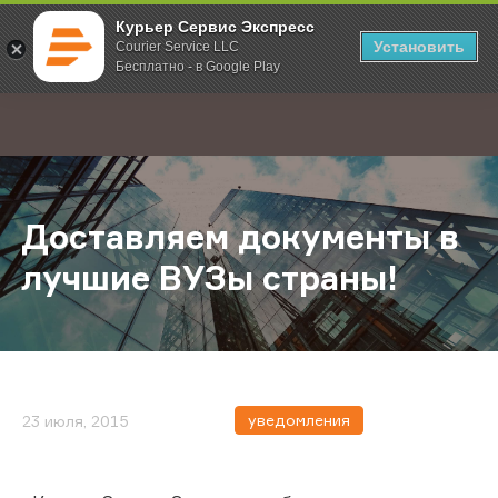
Курьер Сервис Экспресс
Установить
Courier Service LLC
Бесплатно - в Google Play
Главная
О компании
Новости
Доставляем документы в лучшие 
;
Доставляем документы в
лучшие ВУЗы страны!
уведомления
23 июля, 2015