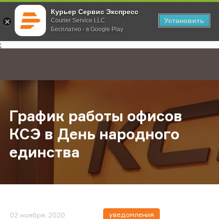
Курьер Сервис Экспресс
Установить
Courier Service LLC
Бесплатно - в Google Play
Главная
О компании
Новости
График работы офисов КСЭ в Ден
;
График работы офисов
КСЭ в День народного
единства
уведомления
02 ноября, 2020