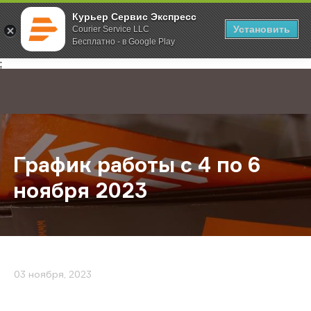
Курьер Сервис Экспресс
Установить
Courier Service LLC
Бесплатно - в Google Play
Главная
О компании
Новости
График работы с 4 по 6 ноября 20
;
График работы с 4 по 6
ноября 2023
03 ноября, 2023