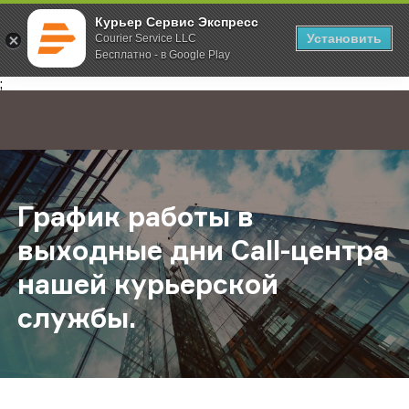
Курьер Сервис Экспресс
Установить
Courier Service LLC
Бесплатно - в Google Play
Главная
О компании
Новости
График работы в выходные дни Ca
;
График работы в
выходные дни Call-центра
нашей курьерской
службы.