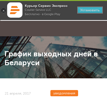
Курьер Сервис Экспресс
Установить
Courier Service LLC
Бесплатно - в Google Play
Главная
О компании
Новости
График выходных дней в Беларус
;
График выходных дней в
Беларуси
уведомления
21 апреля, 2017