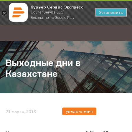
Курьер Сервис Экспресс
Установить
Courier Service LLC
Бесплатно - в Google Play
Главная
О компании
Новости
Выходные дни в Казахстане
;
Выходные дни в
Казахстане
уведомления
21 марта, 2013