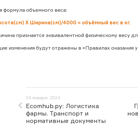
я формула объемного веса:
сота(см) Х Ширина(см)/4000 = объёмный вес в кг.
ичина признается эквивалентной физическому весу дл
е изменения будут отражены в «Правилах оказания усл
14 января, 2024
Ecomhub.ру: Логистика
Г
фармы. Транспорт и
но
нормативные документы