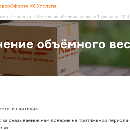
овор
Оферта КСЭ
Услуги
ании
Новости
Изменение объёмного веса с 1 февраля 2024
ение объёмного вес
нты и партнёры,
 за оказываемое нам доверие на протяжении периода 
вки.