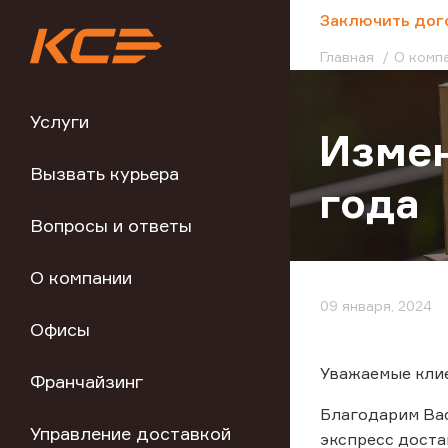
;
Заключить дог
Главная
О комп
Услуги
Измен
Вызвать курьера
года
Вопросы и ответы
О компании
09 января, 2024
Офисы
Уважаемые клие
Франчайзинг
Благодарим Вас
Управление доставкой
экспресс доста