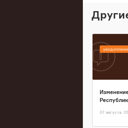
Други
уведомлени
Изменение
Республи
07 августа, 2