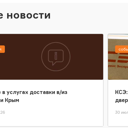
е новости
я
соб
 в услугах доставки в/из
КСЭ:
ки Крым
двер
026
30 июл