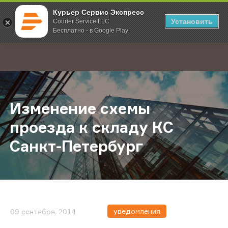
Курьер Сервис Экспресс
Установить
Courier Service LLC
Бесплатно - в Google Play
Главная
О компании
Новости
Изменение схемы проезда к склад
;
Изменение схемы
проезда к складу КС
Санкт-Петербург
уведомления
09 сентября, 2014