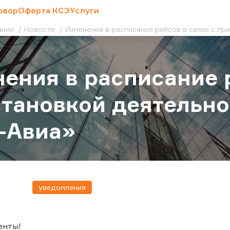
овор
Оферта КСЭ
Услуги
ании
Новости
Изменения в расписание рейсов в связи с п
ения в расписание р
тановкой деятельн
-Авиа»
уведомления
енты!