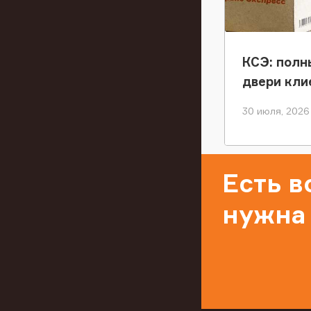
КСЭ: полн
двери кли
30 июля, 2026
Есть 
нужна