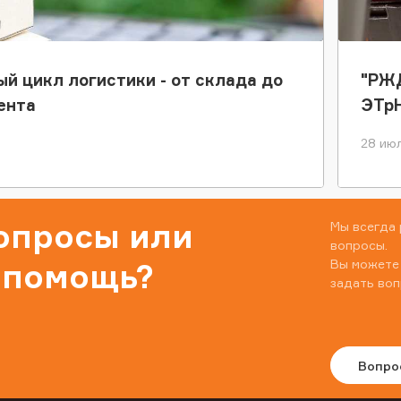
ый цикл логистики - от склада до
"РЖД
ента
ЭТр
28 июл
вопросы или
Мы всегда 
вопросы.
Вы можете
 помощь?
задать воп
Вопро