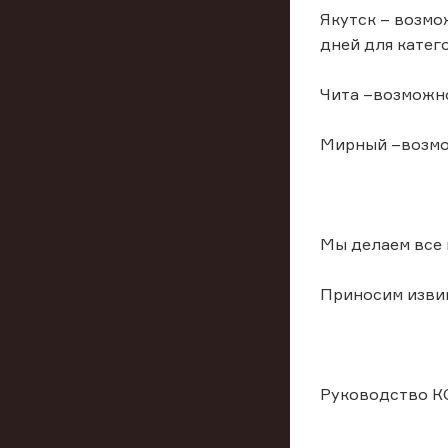
Якутск – возмож
дней для катего
Чита –возможно
Мирный –возмож
Мы делаем все 
Приносим извин
Руководство К