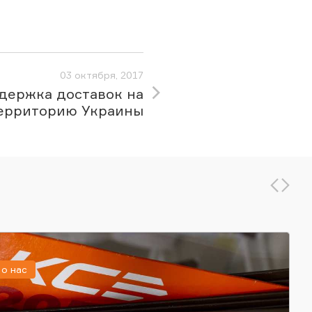
03 октября, 2017
держка доставок на
ерриторию Украины
о нас