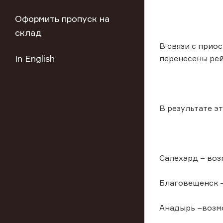
Оформить пропуск на
склад
В связи с прио
In English
перенесены рей
В результате э
Салехард – воз
Благовещенск –
Анадырь –возмо