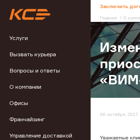
;
Заключить дог
Главная
О комп
Услуги
Измен
Вызвать курьера
приос
Вопросы и ответы
«ВИМ
О компании
Офисы
06 октября, 2017
Франчайзинг
Управление доставкой
Уважаемые кли