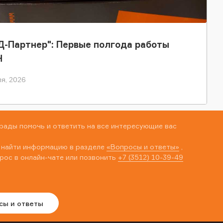
-Партнер": Первые полгода работы
Н
я, 2026
рады помочь и ответить на все интересующие вас
 найти информацию в разделе
«Вопросы и ответы»
,
рос в онлайн-чате или позвонить
+7 (3512) 10-39-49
сы и ответы