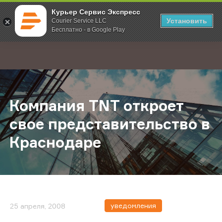
Курьер Сервис Экспресс
Установить
Courier Service LLC
Бесплатно - в Google Play
Главная
О компании
Новости
Компания TNT откроет свое предс
;
Компания TNT откроет
свое представительство в
Краснодаре
уведомления
25 апреля, 2008