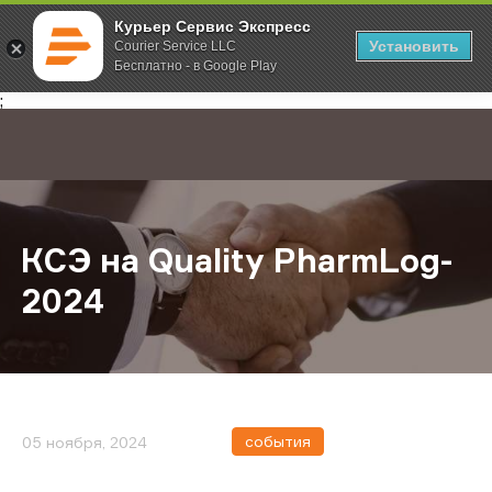
Курьер Сервис Экспресс
Установить
Courier Service LLC
Бесплатно - в Google Play
Главная
О компании
Новости
КСЭ на Quality PharmLog-2024
;
КСЭ на Quality PharmLog-
2024
события
05 ноября, 2024