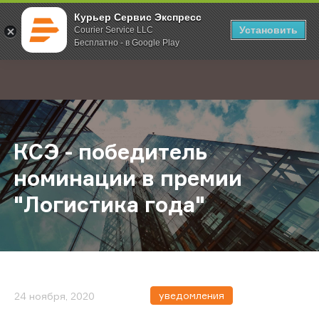
Курьер Сервис Экспресс
Установить
Courier Service LLC
Бесплатно - в Google Play
Главная
О компании
Новости
КСЭ - победитель номинации в пр
;
КСЭ - победитель
номинации в премии
"Логистика года"
уведомления
24 ноября, 2020