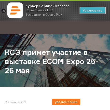
Курьер Сервис Экспресс
Установить
Courier Service LLC
Бесплатно - в Google Play
Главная
О компании
Новости
КСЭ примет участие в выставке E
;
КСЭ примет участие в
выставке ECOM Expo 25-
26 мая
уведомления
23 мая, 2016