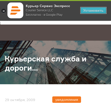
Курьер Сервис Экспресс
Установить
Courier Service LLC
Бесплатно - в Google Play
Главная
О компании
Новости
Курьерская служба и дороги...
;
Курьерская служба и
дороги...
уведомления
29 октября, 2009