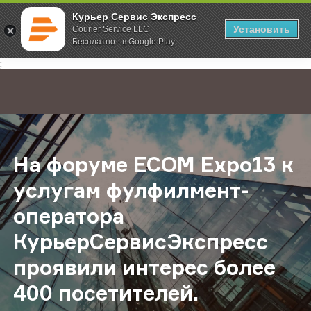
Курьер Сервис Экспресс
Установить
Courier Service LLC
Бесплатно - в Google Play
Главная
О компании
Новости
На форуме ECOM Expo13 к услуга
;
На форуме ECOM Expo13 к
услугам фулфилмент-
оператора
КурьерСервисЭкспресс
проявили интерес более
400 посетителей.