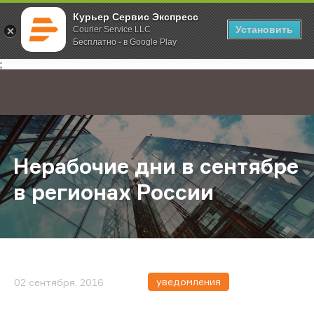
Курьер Сервис Экспресс
Установить
Courier Service LLC
Бесплатно - в Google Play
Главная
О компании
Новости
Нерабочие дни в сентябре в реги
;
Нерабочие дни в сентябре
в регионах России
уведомления
02 сентября, 2016