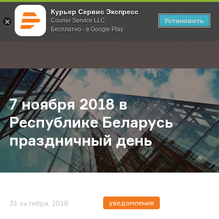
Курьер Сервис Экспресс
Установить
Courier Service LLC
Бесплатно - в Google Play
Главная
О компании
Новости
7 ноября 2018 в Республике Бела
;
7 ноября 2018 в
Республике Беларусь
праздничный день
уведомления
31 октября, 2018