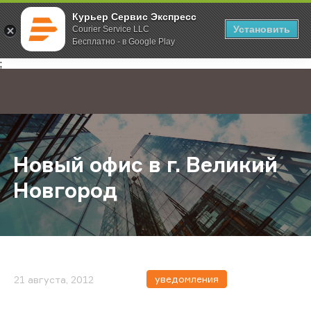
Курьер Сервис Экспресс
Установить
Courier Service LLC
Бесплатно - в Google Play
Главная
О компании
Новости
Новый офис в г. Великий Новгор
;
Новый офис в г. Великий
Новгород
уведомления
21 августа, 2012