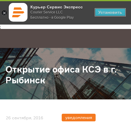
Курьер Сервис Экспресс
Установить
Courier Service LLC
Бесплатно - в Google Play
Главная
О компании
Новости
Открытие офиса КСЭ в г. Рыбинск
;
Открытие офиса КСЭ в г.
Рыбинск
уведомления
26 сентября, 2016