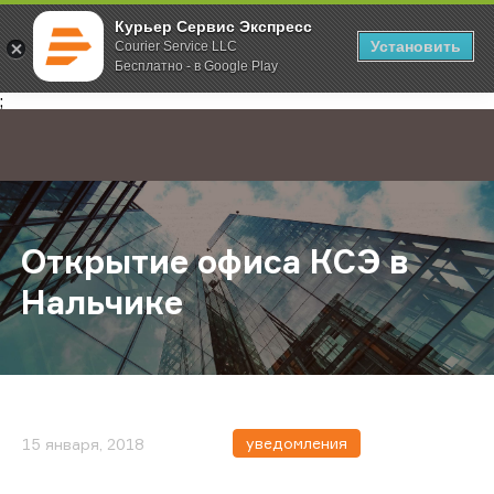
Курьер Сервис Экспресс
Установить
Courier Service LLC
Бесплатно - в Google Play
Главная
О компании
Новости
Открытие офиса КСЭ в Нальчике
;
Открытие офиса КСЭ в
Нальчике
уведомления
15 января, 2018