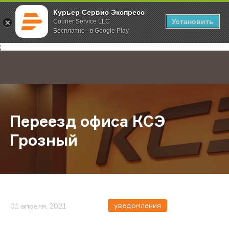
Курьер Сервис Экспресс
Установить
Courier Service LLC
Бесплатно - в Google Play
Главная
О компании
Новости
Переезд офиса КСЭ Грозный
;
Переезд офиса КСЭ
Грозный
уведомления
01 апреля, 2021