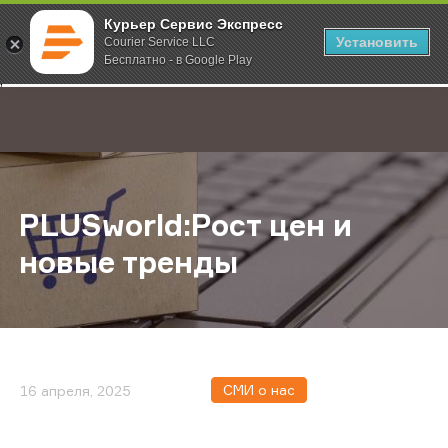
Курьер Сервис Экспресс
Установить
Courier Service LLC
Бесплатно - в Google Play
Главная
О компании
Новости
PLUSworld:Рост цен и новые трен
;
PLUSworld:Рост цен и
новые тренды
СМИ о нас
16 апреля, 2025