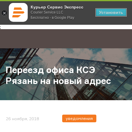
Курьер Сервис Экспресс
Установить
Courier Service LLC
Бесплатно - в Google Play
Главная
О компании
Новости
Переезд офиса КСЭ Рязань на но
;
Переезд офиса КСЭ
Рязань на новый адрес
уведомления
26 ноября, 2018