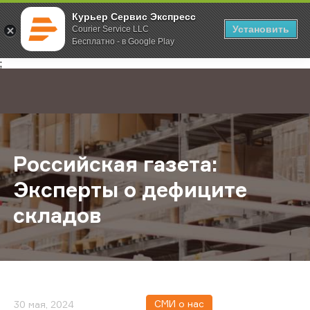
Курьер Сервис Экспресс
Установить
Courier Service LLC
Бесплатно - в Google Play
Главная
О компании
Новости
Российская газета: Эксперты о д
;
Российская газета:
Эксперты о дефиците
складов
СМИ о нас
30 мая, 2024