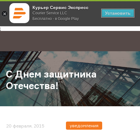
Курьер Сервис Экспресс
Установить
Courier Service LLC
Бесплатно - в Google Play
Главная
О компании
Новости
С Днем защитника Отечества!
;
С Днем защитника
Отечества!
уведомления
20 февраля, 2015